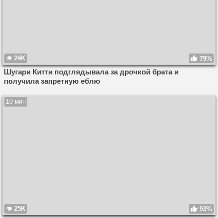
24K
79%
Шугари Китти подглядывала за дрочкой брата и
получила запретную еблю
10 мин
25K
93%