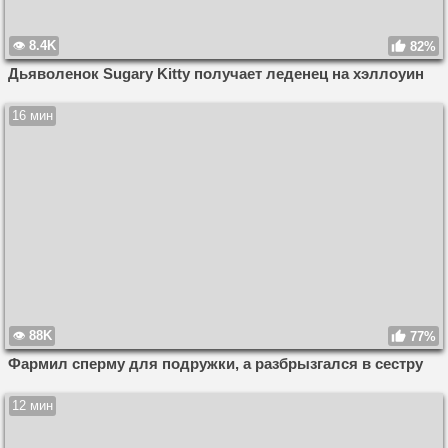
8.4K
82%
Дьяволенок Sugary Kitty получает леденец на хэллоуин
16 мин
88K
77%
Фармил сперму для подружки, а разбрызгался в сестру
12 мин