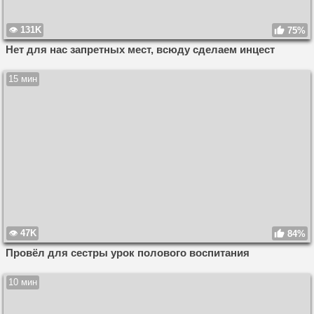
131K
75%
Нет для нас запретных мест, всюду сделаем инцест
15 мин
47K
84%
Провёл для сестры урок полового воспитания
10 мин