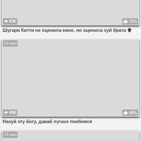
83K
73%
Шугари Китти не оценила кино, но оценила хуй брата 🍿
10 мин
49K
69%
Нахуй эту йогу, давай лучше поебемся
13 мин