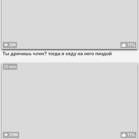
16K
77%
Ты дрочишь член? тогда я сяду на него пиздой
10 мин
159K
77%