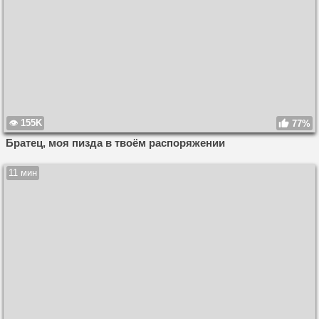
155K
77%
Братец, моя пизда в твоём распоряжении
11 мин