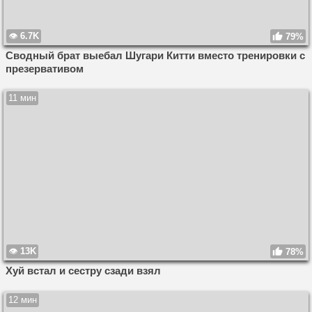
6.7K
79%
Сводный брат выебал Шугари Китти вместо тренировки с
презервативом
11 мин
13K
78%
Хуй встал и сестру сзади взял
12 мин