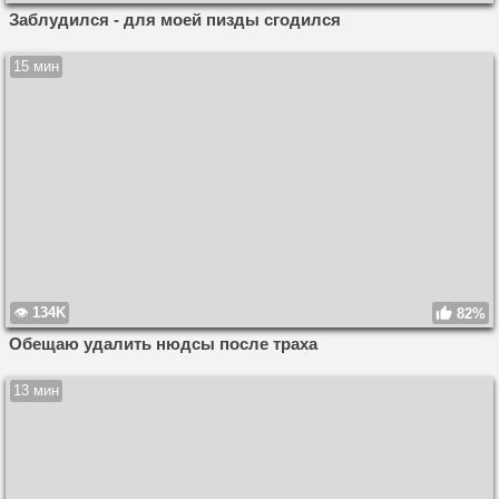
Заблудился - для моей пизды сгодился
15 мин
134K
82%
Обещаю удалить нюдсы после траха
13 мин