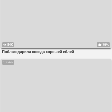
84K
75%
Поблагодарила соседа хорошей еблей
13 мин