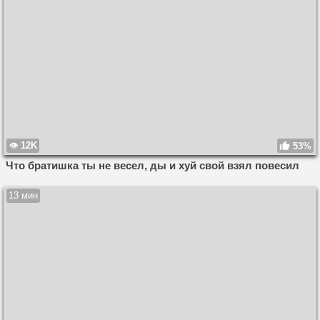
12K
53%
Что братишка ты не весел, ды и хуй свой взял повесил
13 мин