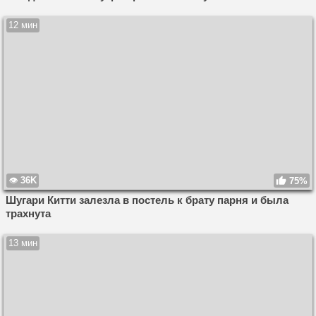
12 мин
36K
75%
Шугари Китти залезла в постель к брату парня и была
трахнута
13 мин