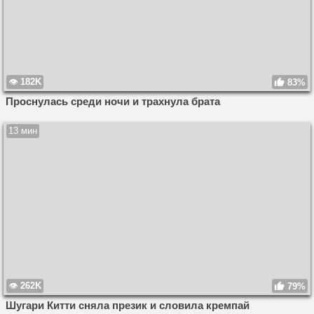
182K
83%
Проснулась среди ночи и трахнула брата
13 мин
262K
79%
Шугари Китти сняла презик и словила кремпай