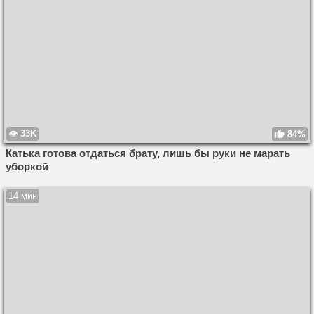
33K
84%
Катька готова отдаться брату, лишь бы руки не марать
уборкой
14 мин