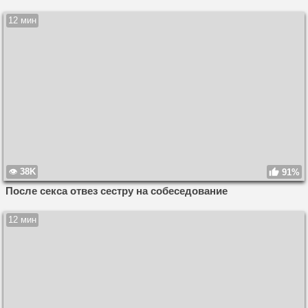
12 мин
38K
91%
После секса отвез сестру на собеседование
12 мин