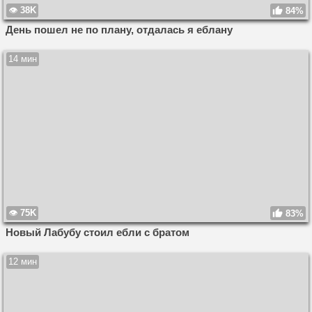
38K
84%
День пошел не по плану, отдалась я еблану
14 мин
75K
83%
Новый Лабубу стоил ебли с братом
12 мин