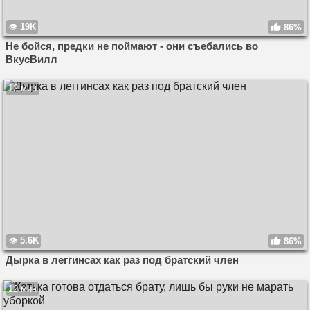
19K
86%
Не бойся, предки не поймают - они съебались во
ВкусВилл
12 мин
5.6K
86%
Дырка в леггинсах как раз под братский член
12 мин