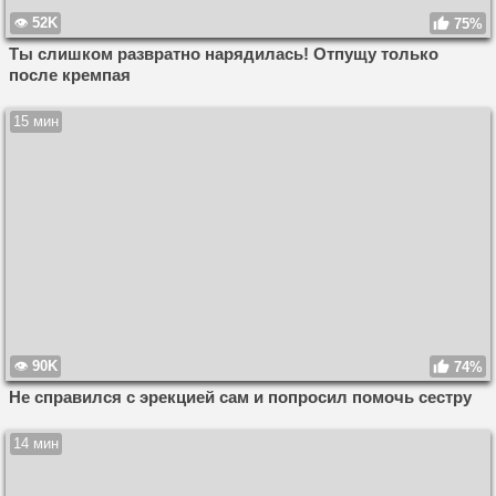
52K
75%
Ты слишком развратно нарядилась! Отпущу только
после кремпая
15 мин
90K
74%
Не справился с эрекцией сам и попросил помочь сестру
14 мин