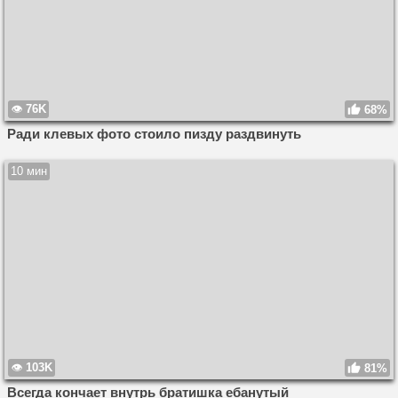
76K
68%
Ради клевых фото стоило пизду раздвинуть
10 мин
103K
81%
Всегда кончает внутрь братишка ебанутый