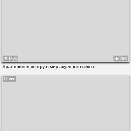
149K
75%
Брат привел сестру в мир ахуенного секса
11 мин