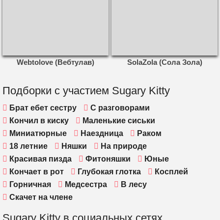
Webtolove (Вебтулав)
SolaZola (Сола Зола)
Подборки с участием Sugary Kitty
Брат ебет сестру
С разговорами
Кончил в киску
Маленькие сиськи
Миниатюрные
Наездница
Раком
18 летние
Няшки
На природе
Красивая пизда
Фитоняшки
Юные
Кончает в рот
Глубокая глотка
Косплей
Горничная
Медсестра
В лесу
Скачет на члене
Sugary Kitty в социальных сетях