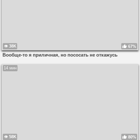
38K
67%
Вообще-то я приличная, но пососать не откажусь
14 мин
58K
80%