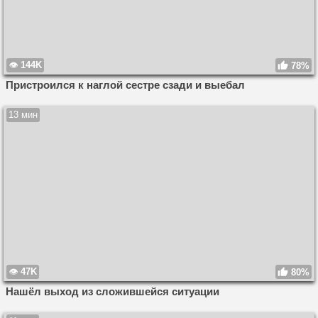
144K
78%
Пристроился к наглой сестре сзади и выебал
13 мин
47K
80%
Нашёл выход из сложившейся ситуации