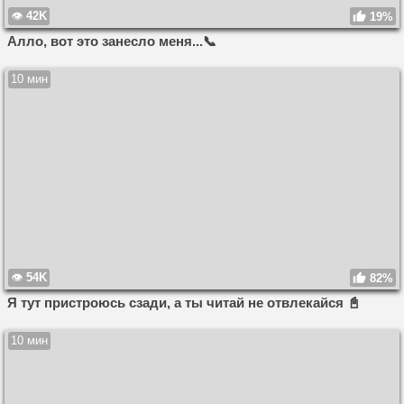
42K
19%
Алло, вот это занесло меня...📞
10 мин
54K
82%
Я тут пристроюсь сзади, а ты читай не отвлекайся 📓
10 мин